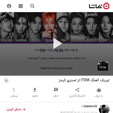
03:54
لیریک آهنگ ITEM از استری کیدز
اشتراک‌گذاری
۱
نظر
دانلود
بیشتر
۸
لایک
maverick~
دنبال کردن
منتشر شده در تاریخ ۱۴۰۲/۰۳/۱۳