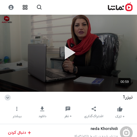
00:59
تیزر1
اشتراک‌گذاری
۰
نظر
دانلود
بیشتر
۰
لایک
neda Khorshidi
دنبال کردن
منتشر شده در تاریخ ۱۴۰۳/۰۲/۱۱