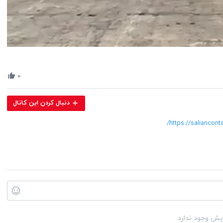
Volume
90%
۰
دنبال کردن این کانال
https://saliancont
یش وجود ندارد.