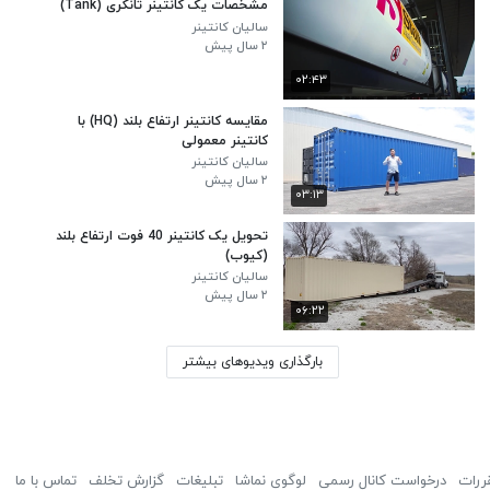
مشخصات یک کانتینر تانکری (Tank)
سالیان کانتینر
۲ سال پیش
۰۲:۴۳
مقایسه کانتینر ارتفاع بلند (HQ) با
کانتینر معمولی
سالیان کانتینر
۲ سال پیش
۰۳:۱۳
تحویل یک کانتینر 40 فوت ارتفاع بلند
(کیوب)
سالیان کانتینر
۲ سال پیش
۰۶:۲۲
بارگذاری ویدیوهای بیشتر
ررات
درخواست کانال رسمی
لوگوی نماشا
تبلیغات
گزارش تخلف
تماس با ما