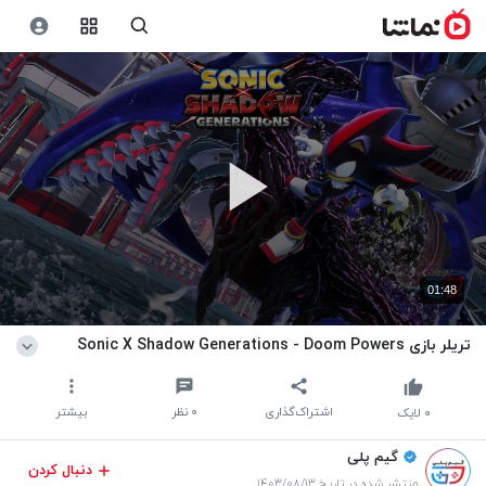
01:48
تریلر بازی Sonic X Shadow Generations - Doom Powers
اشتراک‌گذاری
۰
نظر
بیشتر
۰
لایک
گیم پلی
دنبال کردن
منتشر شده در تاریخ ۱۴۰۳/۰۸/۱۳