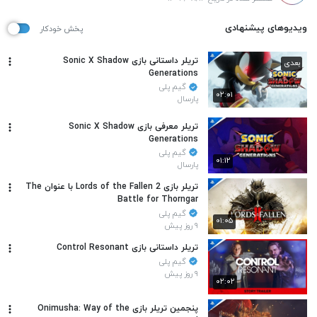
ویدیوهای پیشنهادی
پخش خودکار
تریلر داستانی بازی Sonic X Shadow
بعدی
Generations
گیم پلی
۰۲:۰۱
پارسال
تریلر معرفی بازی Sonic X Shadow
Generations
گیم پلی
۰۱:۱۲
پارسال
تریلر بازی Lords of the Fallen 2 با عنوان The
Battle for Thorngar
گیم پلی
۰۱:۰۵
۹ روز پیش
تریلر داستانی بازی Control Resonant
گیم پلی
۹ روز پیش
۰۲:۰۲
پنجمین تریلر بازی Onimusha: Way of the