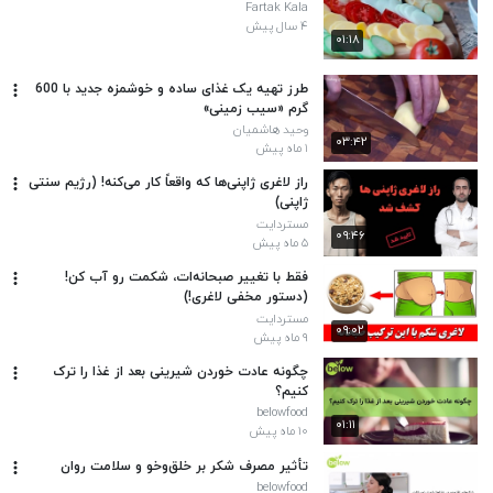
Fartak Kala
۴ سال پیش
۰۱:۱۸
طرز تهیه یک غذای ساده و خوشمزه جدید با 600
گرم «سیب زمینی»
وحید هاشمیان
۰۳:۴۲
۱ ماه پیش
راز لاغری ژاپنی‌ها که واقعاً کار می‌کنه! (رژیم سنتی
ژاپنی)
مستردایت
۰۹:۴۶
۵ ماه پیش
فقط با تغییر صبحانه‌ات، شکمت رو آب کن!
(دستور مخفی لاغری!)
مستردایت
۰۹:۰۲
۹ ماه پیش
چگونه عادت خوردن شیرینی بعد از غذا را ترک
کنیم؟
belowfood
۰۱:۱۱
۱۰ ماه پیش
تأثیر مصرف شکر بر خلق‌وخو و سلامت روان
belowfood