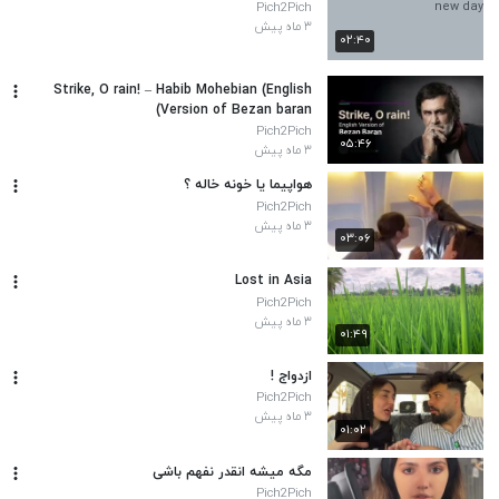
Pich2Pich
۳ ماه پیش
۰۲:۴۰
Strike, O rain! – Habib Mohebian (English
Version of Bezan baran)
Pich2Pich
۰۵:۴۶
۳ ماه پیش
هواپیما یا خونه خاله ؟
Pich2Pich
۳ ماه پیش
۰۳:۰۶
Lost in Asia
Pich2Pich
۳ ماه پیش
۰۱:۴۹
ازدواج !
Pich2Pich
۳ ماه پیش
۰۱:۰۲
مگه میشه انقدر نفهم باشی
Pich2Pich