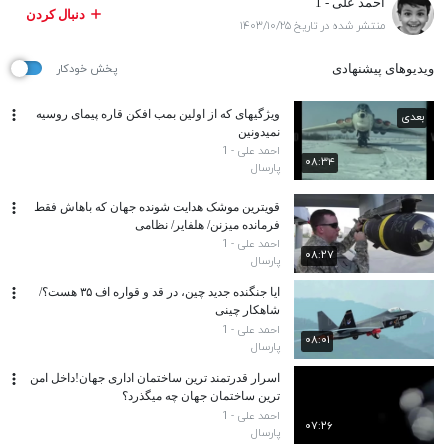
احمد علی - 1
دنبال کردن
منتشر شده در تاریخ ۱۴۰۳/۱۰/۲۵
ویدیوهای پیشنهادی
پخش خودکار
ویژگیهای که از اولین بمب افکن قاره پیمای روسیه
بعدی
نمیدونین
احمد علی - 1
۰۸:۳۴
پارسال
قویترین موشک هدایت شونده جهان که باهاش فقط
فرمانده میزنن/ هلفایر/ نظامی
احمد علی - 1
۰۸:۲۷
پارسال
ایا جنگنده جدید چین، در قد و قواره اف ۳۵ هست؟/
شاهکار چینی
احمد علی - 1
۰۸:۰۱
پارسال
اسرار قدرتمند ترین ساختمان اداری جهان!داخل امن
ترین ساختمان جهان چه میگذرد؟
احمد علی - 1
۰۷:۲۶
پارسال