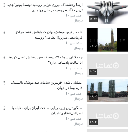
ارتقا وحشتناک نیروی هوایی روسیه توسط پوتین/جدید
ترین جنگنده روسیه در حال رونمایی!
احمد علی - 1
۱۰:۰۰
پارسال
کله خر ترین موشک‌جهان که باهاش فقط مراکز
فرماندهی میزنن!!!نظامی/ روسیه
احمد علی - 1
۰۸:۰۱
پارسال
چه دلایلی سوخو ۵۷ رو‌به کابوس رقباش تبدیل کرده/
ایا لیاقت پادشاهی داره؟
احمد علی - 1
۱۰:۱۰
پارسال
عملیاتی شدن قویترین سامانه ضد موشک بالستیک
قاره پیما در جهان
احمد علی - 1
۰۸:۰۱
پارسال
سنگین‌ترین‌ زیر دریایی ساخت ایران برای مقابله با
اسرائیل/نظامی/ ایران
احمد علی - 1
۰۸:۰۱
پارسال