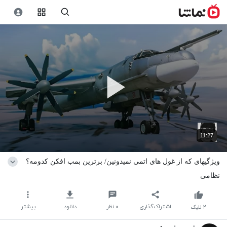
11:27
ویژگیهای که از غول های اتمی نمیدونین/ برترین بمب افکن کدومه؟
نظامی
اشتراک‌گذاری
۰
نظر
دانلود
بیشتر
۲
لایک