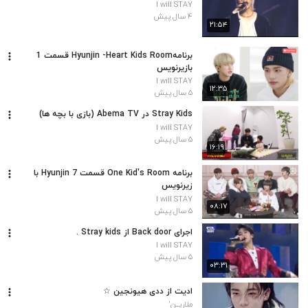
I will STAY
۴ سال پیش
۲۱:۵۴
برنامهHyunjin -Heart Kids Room قسمت 1
بازیرنویس
I will STAY
۱۲:۳۵
۵ سال پیش
Stray Kids در Abema TV (بازی با بچه ها)
I will STAY
۵ سال پیش
۱۶:۱۹
برنامه One Kid's Room قسمت 7 Hyunjin با
زیرنویس
I will STAY
۰۸:۱۷
۵ سال پیش
اجرای Back door از Stray kids .
I will STAY
۵ سال پیش
۰۳:۳۱
ادیت از ددی هیونجین ⁦⁠☆⁩
ملاریــن'