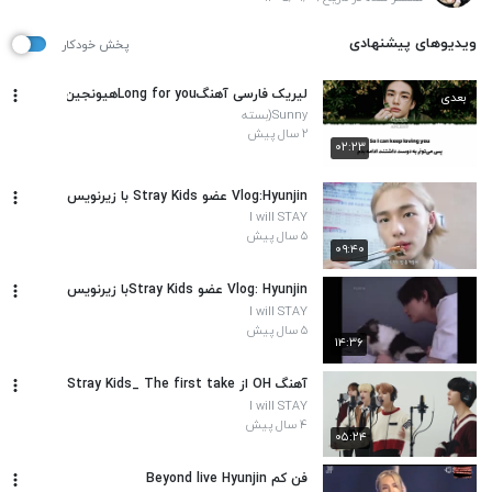
ویدیوهای پیشنهادی
پخش خودکار
لیریک فارسی آهنگLong for youهیونجین
بعدی
Sunny(بسته
شد)
۲ سال پیش
۰۲:۲۳
Vlog:Hyunjin عضو Stray Kids با زیرنویس
I will STAY
۵ سال پیش
۰۹:۴۰
Vlog: Hyunjin عضو Stray Kidsبا زیرنویس
I will STAY
۵ سال پیش
۱۴:۳۶
آهنگ OH از Stray Kids_ The first take
I will STAY
۴ سال پیش
۰۵:۲۴
فن کم Beyond live Hyunjin