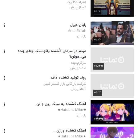
همراه مکانیک
۹ سال پیش
۰۱:۱۶
رایان دیزل
Amir Fallah
پارسال
۰۱:۰۲
مردم در سرمای کٌشنده یاکوتسک چطور زنده
می_مونن؟
سرگرم‌خونه
۰۸:۴۵
۸ ماه پیش
روند تولید کشنده داف
شرکت بازرگانی بازار گستر کبیر
۱۱ ماه پیش
۰۲:۲۱
آهنگ کشنده به سبک رین و لن
★Hatsune Miku★
پارسال
۰۳:۳۹
آهنگ کشنده ورژن...
★Hatsune Miku★