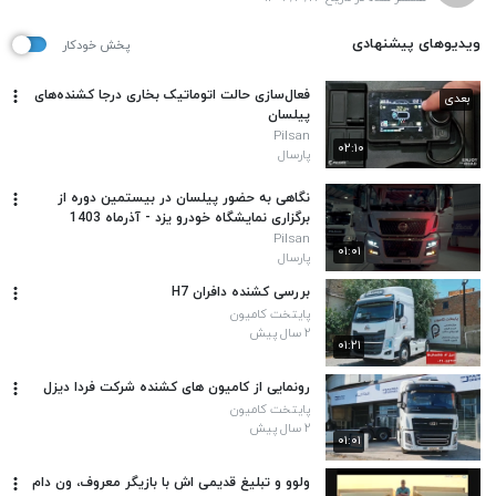
ویدیوهای پیشنهادی
پخش خودکار
فعال‌سازی حالت اتوماتیک بخاری درجا کشنده‌های
بعدی
پیلسان
Pilsan
۰۲:۱۰
پارسال
نگاهی به حضور پیلسان در بیستمین دوره از
برگزاری نمایشگاه خودرو یزد - آذرماه 1403
Pilsan
۰۱:۰۱
پارسال
بررسی کشنده دافران H7
پایتخت کامیون
۲ سال پیش
۰۱:۲۱
رونمایی از کامیون های کشنده شرکت فردا دیزل
پایتخت کامیون
۲ سال پیش
۰۱:۰۱
ولوو و تبلیغ قدیمی اش با بازیگر معروف، ون دام