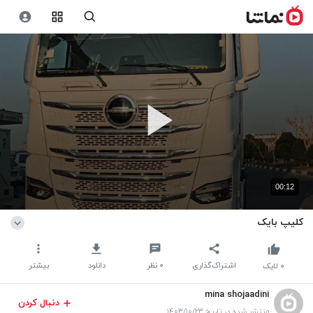
00:12
کلیپ بایک
اشتراک‌گذاری
۰
نظر
دانلود
بیشتر
۰
لایک
mina shojaadini
دنبال کردن
منتشر شده در تاریخ ۱۴۰۳/۱۰/۲۳