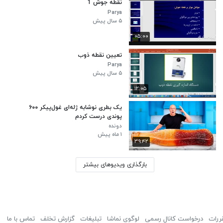
نقطه جوش 1
Parya
۵ سال پیش
۰۵:۰۰
تعیین نقطه ذوب
Parya
۵ سال پیش
۱۲:۰۵
یک بطری نوشابه ژله‌ای غول‌پیکر ۶۰۰
پوندی درست کردم
دونده
۱ ماه پیش
۳۹:۴۲
بارگذاری ویدیوهای بیشتر
ررات
درخواست کانال رسمی
لوگوی نماشا
تبلیغات
گزارش تخلف
تماس با ما