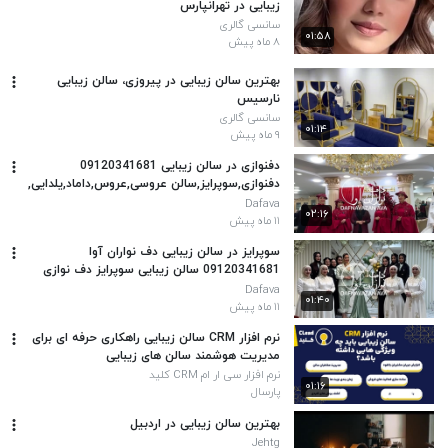
زیبایی در تهرانپارس
سانسی گالری
۰۱:۵۸
۸ ماه پیش
بهترین سالن زیبایی در پیروزی، سالن زیبایی
نارسیس
سانسی گالری
۰۱:۱۴
۹ ماه پیش
دفنوازی در سالن زیبایی 09120341681
دفنوازی,سوپرایز,سالن عروسی,عروس,داماد,یلدایی,
Dafava
۰۲:۱۶
۱۱ ماه پیش
سوپرایز در سالن زیبایی دف نواران آوا
09120341681 سالن زیبایی سوپرایز دف نوازی
Dafava
۰۱:۴۰
۱۱ ماه پیش
نرم افزار CRM سالن زیبایی راهکاری حرفه ای برای
مدیریت هوشمند سالن های زیبایی
نرم افزار سی ار ام CRM کلید
۰۱:۱۶
پارسال
بهترین سالن زیبایی در اردبیل
Jehtg