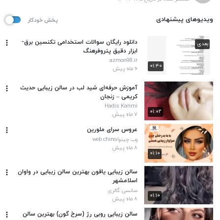
ویدیوهای پیشنهادی
پخش خودکار
دانلود رایگان سوالات استخدامی تکنسین برق-
بعدی
ابزار دقیق پتروفرهنگ
azmon98.ir
۰۱:۴۰
۶ ماه پیش
آموزش حرفه‌ای شید لب در سالن زیبایی حدیث
کریمی – زنجان
Hadis Karimi
۰۱:۰۲
۷ ماه پیش
عروس سرای ملورین
وب چینو/web chino
۸ ماه پیش
۰۱:۱۰
سالن زیبایی یاقون بهترین سالن زیبایی در واوان
اسلامشهر
سانسی گالری
۰۱:۱۰
۸ ماه پیش
سالن زیبایی روبی رژ (سرخ‌ گون) بهترین سالن