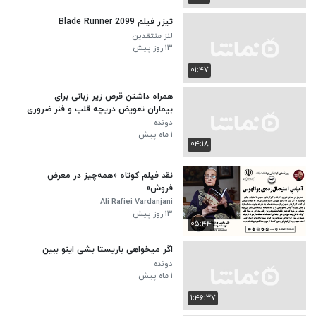
تیزر فیلم Blade Runner 2099
لنز منتقدین
۱۳ روز پیش
۰۱:۴۷
همراه داشتن قرص زیر زبانی برای
بیماران تعویض دریچه قلب و فنر ضروری
است
دونده
۱ ماه پیش
۰۴:۱۸
نقد فیلم کوتاه «همه‌چیز در معرض
فروش»
Ali Rafiei Vardanjani
۱۳ روز پیش
۰۵:۴۴
اگر میخواهی باریستا بشی اینو ببین
دونده
۱ ماه پیش
۱:۴۶:۳۷