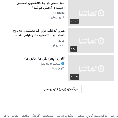
مغز انسان در چه کافه‌هایی احساس
امنیت و آرامش می‌کند؟
hiradana
۶ روز پیش
۰۲:۰۹
هنری کم‌نظیر برای غنا بخشیدن به روح
شما؛ با هنر آرامش‌بخش طراحی شیشه
ونیزی
دونده
۱ ماه پیش
۰۹:۱۱
آلوارز (پرس ،گل ها ، پاس ها)
سایت بارسا نیوز
۳ روز پیش
۰۵:۴۹
بارگذاری ویدیوهای بیشتر
ررات
درخواست کانال رسمی
لوگوی نماشا
تبلیغات
گزارش تخلف
تماس با ما