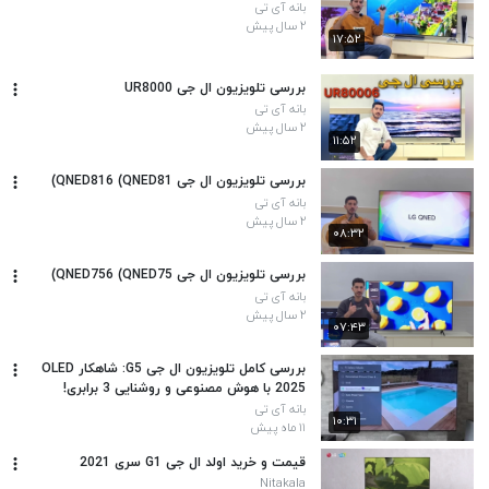
بانه آی تی
۲ سال پیش
۱۷:۵۲
بررسی تلویزیون ال جی UR8000
بانه آی تی
۲ سال پیش
۱۱:۵۲
بررسی تلویزیون ال جی QNED816 (QNED81)
بانه آی تی
۲ سال پیش
۰۸:۳۲
بررسی تلویزیون ال جی QNED756 (QNED75)
بانه آی تی
۲ سال پیش
۰۷:۴۳
بررسی کامل تلویزیون ال جی G5: شاهکار OLED
2025 با هوش مصنوعی و روشنایی 3 برابری!
بانه آی تی
۱۰:۳۱
۱۱ ماه پیش
قیمت و خرید اولد ال جی G1 سری 2021
Nitakala