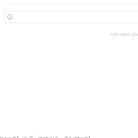
یش وجود ندارد.
فرصت‌های شغلی
حریم خصوصی کاربران
قوانین و مق