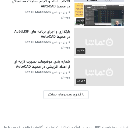
انتخاب اعداد و انجام عملیات محاسباتی
در محیط AutoCAD
تزول مهندس Tez Ol Mohandes
پارسال
۰۱:۲۳
بارگذاری و اجرای برنامه های AutoLISP
در محیط AutoCAD
تزول مهندس Tez Ol Mohandes
پارسال
۰۱:۳۴
شماره بندی موضوعات بصورت آرایه ای
از اعداد افزایشی در محیط AutoCAD
تزول مهندس Tez Ol Mohandes
پارسال
۰۲:۵۸
بارگذاری ویدیوهای بیشتر
ررات
درخواست کانال رسمی
لوگوی نماشا
تبلیغات
گزارش تخلف
تماس با ما