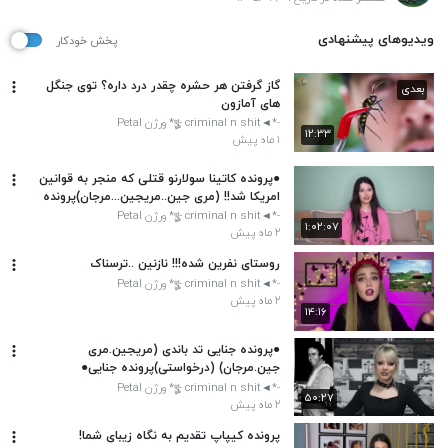
ویدیوهای پیشنهادی
پخش خودکار
گاز گرفتن هر حشره چقدر درد داره؟ توی جنگل
بعدی
های آمازون
-*◄থৣ- criminal n shit* ورژن Petal
۱۲:۳۳
۱ ماه پیش
●پرونده کاتینا سولارنو قتلی که منجر به قوانین
امریکا شد!! ‌(مری جین..مریجین...مرجان)پرونده
جنایی●
-*◄থৣ- criminal n shit* ورژن Petal
۱:۰۲:۰۷
۲ ماه پیش
روستای نفرین شده!!! نازنین ..ترسناک
-*◄থৣ- criminal n shit* ورژن Petal
۲ ماه پیش
۱۴:۱۶
●پرونده جنایی تد باندی (مریجین.مری
جین.مرجان) (درخواستی)پرونده جنایی●
-*◄থৣ- criminal n shit* ورژن Petal
۵۰:۲۷
۲ ماه پیش
پرونده کیپاپ تقدیم به نگاه زیبای شما!