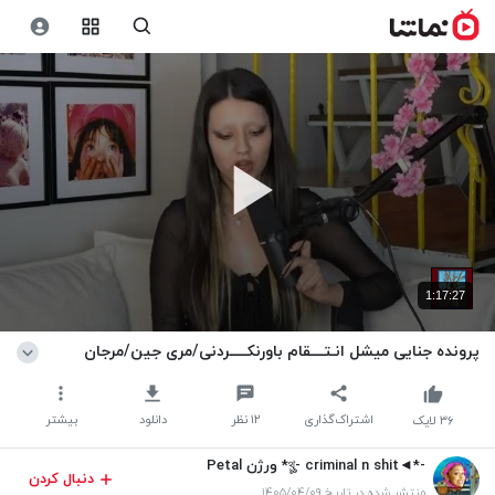
1:17:27
پرونده جنایی میشل انـتــــقام باورنکـــــردنی/مری جین/مرجان
اشتراک‌گذاری
۱۲
نظر
دانلود
بیشتر
۳۶
لایک
-*◄থৣ- criminal n shit* ورژن Petal
دنبال کردن
منتشر شده در تاریخ ۱۴۰۵/۰۴/۰۹