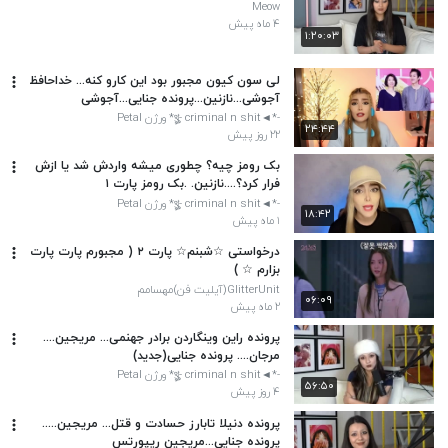
Meow
۴ ماه پیش
۱:۲۰:۰۳
لی سون کیون مجبور بود این کارو کنه... خداحافظ
آجوشی...نازنین...پرونده جنایی...آجوشی
-*◄থৣ- criminal n shit* ورژن Petal
۲۴:۴۴
۲۲ روز پیش
بک رومز چیه؟ چطوری میشه واردش شد یا ازش
فرار کرد؟....نازنین. .بک رومز پارت ۱
-*◄থৣ- criminal n shit* ورژن Petal
۱۸:۴۲
۱ ماه پیش
درخواستی ☆شبنم☆ پارت ۲ ( مجبورم پارت پارت
بزارم ☆ )
GlitterUnit(آیلیت فن)مهسامم
۰۶:۰۹
۲ ماه پیش
پرونده راین وینگاردن برادر جهنمی... مریجین....
مرجان.... پرونده جنایی‌(جدید)
-*◄থৣ- criminal n shit* ورژن Petal
۵۶:۵۰
۴ روز پیش
پرونده دنیلا تابارز حسادت و قتل... مریجین.....
پرونده جنایی...‌مریجین ریپورتس