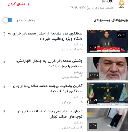
روزیاتو
دنبال کردن
منتشر شده در تاریخ ۱۴۰۴/۰۱/۲۷
ویدیوهای پیشنهادی
پخش خودکار
سخنگوی قوه قضاییه از احضار محمدباقر خرازی به
بعدی
دادگاه ویژه روحانیت خبر داد
روزیاتو
۰۱:۱۴
۱۴ ساعت پیش
واکنش محمدباقر خرازی به جنجال اظهاراتش:
سخنانم را جعل کرده‌اند!
روزیاتو
۰۲:۴۷
۱۴ ساعت پیش
آخرین وضعیت پرونده محمد ساعدی‌نیا از زبان
سخنگوی قوه قضائیه
روزیاتو
۰۱:۰۹
۱۵ ساعت پیش
دعوای دسته‌جمعی چند دختر افغانستانی در
کوچه‌های اطراف تهران
روزیاتو
۰۱:۱۰
۱۶ ساعت پیش