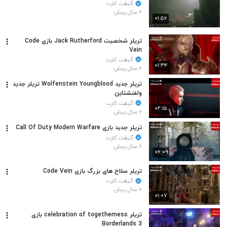
گیفت کارت
۶ سال پیش
۰۱:۵۶
تریلر شخصیت Jack Rutherford بازی Code
Vein
گیفت کارت
۰۱:۳۴
۶ سال پیش
تریلر جدید Wolfenstein Youngblood تریلر جدید
ولفنشتاین
گیفت کارت
۰۲:۱۵
۶ سال پیش
تریلر جدید بازی Call Of Duty Modern Warfare
گیفت کارت
۶ سال پیش
۰۶:۰۹
تریلر سلاح های بزرگ بازی Code Vein
گیفت کارت
۶ سال پیش
۰۱:۰۷
تریلر celebration of togetherness بازی
Borderlands 3