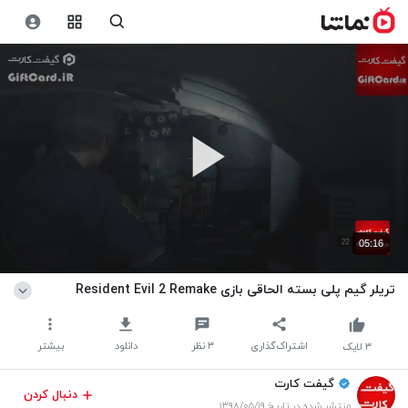
05:16
تریلر گیم پلی بسته الحاقی بازی Resident Evil 2 Remake
اشتراک‌گذاری
۳
نظر
دانلود
بیشتر
۳
لایک
گیفت کارت
دنبال کردن
منتشر شده در تاریخ ۱۳۹۸/۰۵/۱۹