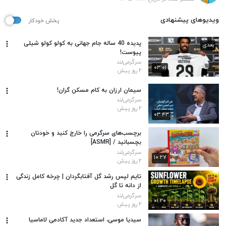
ویدیوهای پیشنهادی
پخش خودکار
پدیده 40 ساله جام جهانی به کولو کولو شیلی
بعدی
پیوست!
سرگرمی‌لند
۰۳:۰۱
۲ روز پیش
سیمان ارزان به کام مسکن گران!
سرگرمی‌لند
۲ روز پیش
۰۳:۴۳
برچسب‌های سرگرمی را خارج کنید و خودتان
بچسبانید / [ASMR]
سرگرمی‌لند
۱۰:۲۷
۲ روز پیش
تایم لپس رشد گل آفتابگردان | چرخه کامل زندگی
از دانه تا گل
سرگرمی‌لند
۰۱:۲۰
۲ روز پیش
سیدیا موسی، استعداد جدید آکادمی لاماسیا