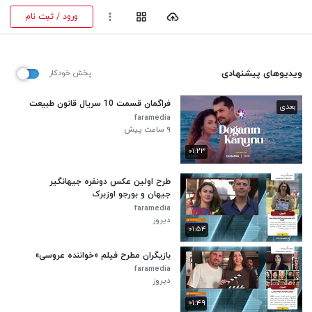
ورود / ثبت نام
ویدیوهای پیشنهادی
پخش خودکار
فراگمان قسمت 10 سریال قانون طبیعت
بعدی
faramedia
۹ ساعت پیش
۰۱:۲۳
طرح اولین عکس دونفره جیهانگیر
جیهان و بورجو اوزبرک
faramedia
دیروز
۰۱:۵۴
بازیگران مطرح فیلم «خواننده عروسی»
faramedia
دیروز
۰۱:۴۹