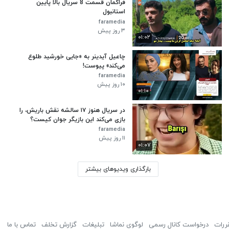
فراگمان قسمت 8 سریال بالا پایین
استانبول
faramedia
۳ روز پیش
۰۱:۰۲
چاعیل آیدینر به «جایی خورشید طلوع
می‌کند» پیوست!
faramedia
۱۰ روز پیش
۰۱:۱۰
در سریال هنوز ۱۷ سالشه نقش باریش، را
بازی می‌کند این بازیگر جوان کیست؟
faramedia
۱۱ روز پیش
۰۱:۰۷
بارگذاری ویدیوهای بیشتر
ررات
درخواست کانال رسمی
لوگوی نماشا
تبلیغات
گزارش تخلف
تماس با ما