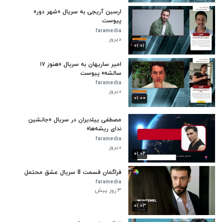
ارسین آریجی به سریال «شهر دور»
پیوست
faramedia
دیروز
۰۱:۰۱
امیر ساریهان به سریال «هنوز ۱۷
سالشه» پیوست
faramedia
دیروز
۰۱:۰۰
مصطفی ییلدیران در سریال «جانشین
ندای ریشه‌ها»
faramedia
دیروز
۰۱:۰۲
فراگمان قسمت 8 سریال عشق محتمل
faramedia
۳ روز پیش
۰۱:۰۳