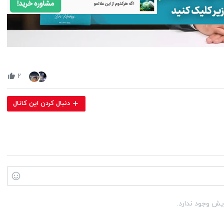
Volume
90%
۲
دنبال کردن این کانال
یش وجود ندارد.