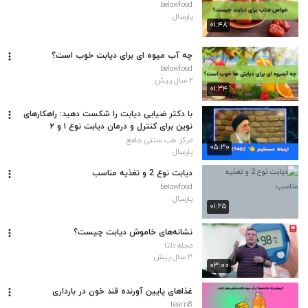
belowfood
پارسال
۰۱:۴۸
چه آب میوه ای برای دیابت خوب است؟
belowfood
۲ سال پیش
۰۱:۳۴
با دکتر ضیایی دیابت را شکست دهید: راهکارهای
نوین برای کنترل و درمان دیابت نوع ۱ و ۲
مرکز طب سنتی جامع
۰۵:۳۰
پارسال
دیابت نوع 2 و تغذیه مناسب
belowfood
پارسال
۰۱:۲۵
نشانه‌های خاموش دیابت چیست؟
مجله دلتا
۳ سال پیش
۰۳:۰۰
غذاهای پایین آورنده قند خون در بارداری
team8