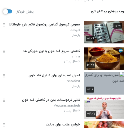
ویدیوهای پیشنهادی
پخش خودکار
معرفی کپسول گیاهی رونسول قائم دارو فارماکالا
بعدی
فارماکالا
پارسال
۰۱:۰۹
کاهش سریع قند خون با این خوراکی ها
shina
۶ سال پیش
۱۰:۲۷
اصول تغذیه ای برای کنترل قند خون
belowfood
پارسال
۰۱:۱۰
تاثیر ترموستات بدن در کاهش قند خون
Meysam_arasteeh
۶ سال پیش
۰۳:۰۷
خواص عناب برای دیابت