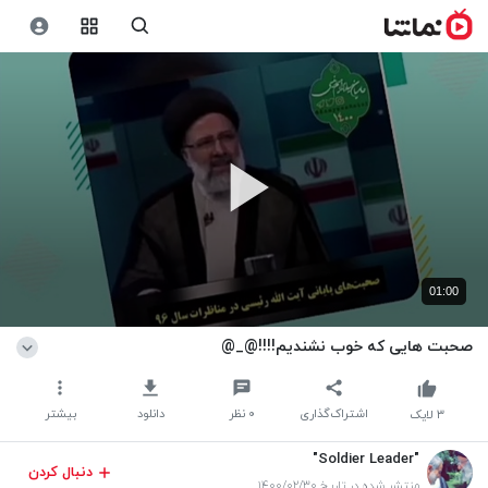
01:00
صحبت هایی که خوب نشندیم!!!!@_@
اشتراک‌گذاری
۰
نظر
دانلود
بیشتر
۳
لایک
"Soldier Leader"
دنبال کردن
منتشر شده در تاریخ ۱۴۰۰/۰۲/۳۰