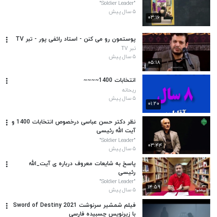
"Soldier Leader"
۵ سال پیش
۰۳:۱۶
پوستمون رو می کنن - استاد رائفی پور - تبر TV
تبر TV
۵ سال پیش
۰۵:۱۸
انتخابات 1400~~~~
ریحانه
۵ سال پیش
۰۱:۲۰
نظر دکتر حسن عباسی درخصوص انتخابات 1400 و
آیت الله رئیسی
"Soldier Leader"
۰۳:۴۴
۵ سال پیش
پاسخ به شایعات معروف درباره ی آیت_الله
رئیسی
"Soldier Leader"
۱۴:۵۹
۵ سال پیش
فیلم شمشیر سرنوشت Sword of Destiny 2021
با زیرنویس چسبیده فارسی