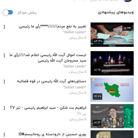
ویدیوهای پیشنهادی
پخش خودکار
تغییر به نفع مردم//////*****رأی ما رئیسی
بعدی
"Soldier Leader"
۵ سال پیش
۰۲:۳۰
لیست اموال آیت الله رئیسی اعلام شد////رأی ما
سید محرومان آیت الله رئیسی
"Soldier Leader"
۰۱:۱۷
۵ سال پیش
دستاوردهای آیت الله رئیسی در قوه قضائیه
"Soldier Leader"
۵ سال پیش
۰۱:۰۰
ابراهیم بت شکن - سید ابراهیم رئیسی - تبر TV
تبر TV
۵ سال پیش
۰۱:۱۲
پوری حسینی از دارودسته ی روحانیسم⛔❎