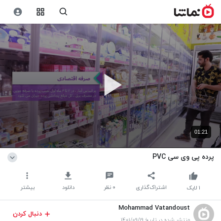
01:21
پرده پی وی سی PVC
اشتراک‌گذاری
۰
نظر
دانلود
بیشتر
۱
لایک
Mohammad Vatandoust
دنبال کردن
منتشر شده در تاریخ ۱۴۰۱/۰۹/۱۹