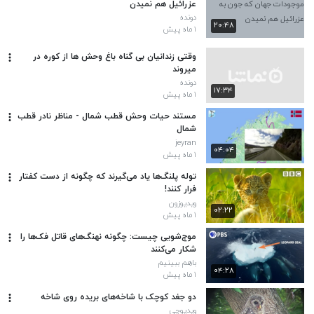
عزرائیل هم نمیدن
دونده
۲۰:۴۸
۱ ماه پیش
وقتی زندانیان بی گناه باغ وحش ها از کوره در
میروند
دونده
۱۷:۳۴
۱ ماه پیش
مستند حیات وحش قطب شمال - مناظر نادر قطب
شمال
jeyran
۰۴:۰۴
۱ ماه پیش
توله پلنگ‌ها یاد می‌گیرند که چگونه از دست کفتار
فرار کنند!
ویدیوزون
۰۲:۲۲
۱ ماه پیش
موج‌شویی چیست: چگونه نهنگ‌های قاتل فک‌ها را
شکار می‌کنند
باهم ببینیم
۰۴:۲۸
۱ ماه پیش
دو جغد کوچک با شاخه‌های بریده روی شاخه
ویدیوچی