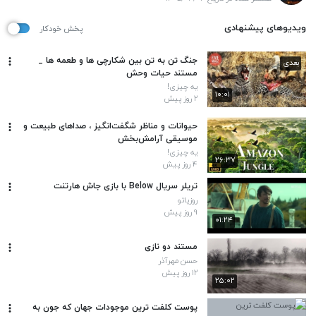
ویدیوهای پیشنهادی
پخش خودکار
جنگ تن به تن بین شکارچی ها و طعمه ها _
بعدی
مستند حیات وحش
یه چیزی!
۱۰:۰۱
۲ روز پیش
حیوانات و مناظر شگفت‌انگیز ، صداهای طبیعت و
موسیقی آرامش‌بخش
یه چیزی!
۲۶:۳۷
۴ روز پیش
تریلر سریال Below با بازی جاش هارتنت
روزیاتو
۹ روز پیش
۰۱:۲۴
مستند دو نازی
حسن مهرآذر
۱۲ روز پیش
۲۵:۰۲
پوست کلفت ترین موجودات جهان که جون به