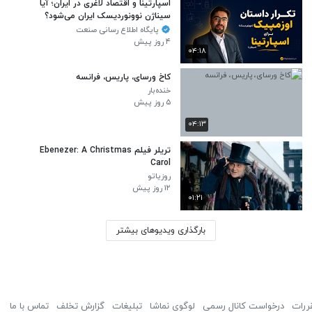
اسپارتینا و اقتصاد لاغری در ایران؛ آیا
سیناژن نوونوردیسک ایران می‌شود؟
پایگاه اطلاع رسانی صنعت
۴ روز پیش
۰۴:۱۸
کاخ ورسای، پاریس، فرانسه
خنده‌بار
۵ روز پیش
۰۴:۱۳
تریلر فیلم Ebenezer: A Christmas
Carol
روزیاتو
۱۲ روز پیش
۰۱:۲۱
بارگذاری ویدیوهای بیشتر
ررات
درخواست کانال رسمی
لوگوی نماشا
تبلیغات
گزارش تخلف
تماس با ما