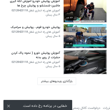
آموزش پولیش خودرو-اموزش لکه گیری
ماشین-شستشو و پولیش چرخ ها
آموزش های راه اندازی شغل 02128423118
۴ سال پیش
۰۶:۲۲
پولیش خودرو-فوم ، پولیش و سرامیک
آموزش های راه اندازی شغل 02128423118
۵ سال پیش
۰۶:۰۱
آموزش پولیش خورو ( نحوه پاک کردن
حشرات از روی بدنه
آموزش های راه اندازی شغل 02128423118
۵ سال پیش
۰۳:۳۹
بارگذاری ویدیوهای بیشتر
خطایی در برنامه رخ داده است.
ررات
درخواست کانال رسمی
لوگوی نماشا
تبلیغات
گزارش تخلف
تماس با ما