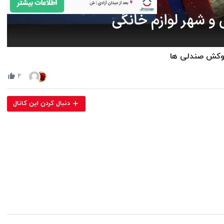
Volume
روکش صندلی ها
90%
۲
دنبال کردن این کانال