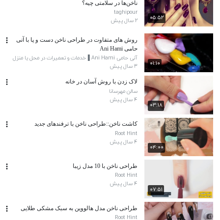
ناخن‌ها در سلامتی چیه؟
taghipour
۰۵:۵۲
۲ سال پیش
روش های متفاوت در طراحی ناخن دست و پا با آنی
حامی Ani Hami
آنی حامی Ani Hami ▐خدمات و تعمیرات در محل یا منزل
۰۱:۱۰
۳ سال پیش
لاک زدن با روش آسان در خانه
سالن مهرسانا
۴ سال پیش
۰۳:۱۸
کاشت ناخن::طراحی ناخن با ترفندهای جدید
Root Hint
۴ سال پیش
۰۴:۰۰
طراحی ناخن با 10 مدل زیبا
Root Hint
۴ سال پیش
۰۷:۵۱
طراحی ناخن مدل هالووین به سبک مشکی طلایی
Root Hint