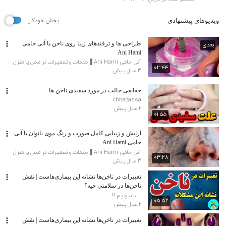
ویدیوهای پیشنهادی
پخش خودکار
طراحی ها و ترفندهای زیبا روی ناخن با آنی حامی
بعدی
Ani Hami
آنی حامی Ani Hami ▐خدمات و تعمیرات در محل یا منزل
۰۲:۴۴
۳ سال پیش
حقایقی جالب در مورد سفیدی ناخن ها
chhepassa
۲ سال پیش
۰۱:۵۵
آرایش و زیبایی کامل صورت و رنگ موی بانوان با آنی
حامی Ani Hami
آنی حامی Ani Hami ▐خدمات و تعمیرات در محل یا منزل
۰۳:۲۸
۳ سال پیش
تغییرات در ناخن‌ها نشانه این بیماری‌ها‌ست | نقش
ناخن‌ها در سلامتی چیه؟
باید بدونیم !!
۰۵:۵۲
۲ سال پیش
تغییرات در ناخن‌ها نشانه این بیماری‌ها‌ست | نقش