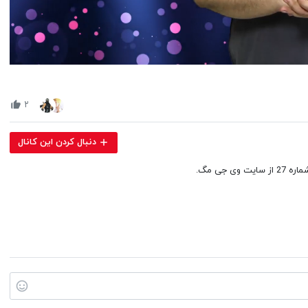
Volume
90%
۲
دنبال کردن این کانال
جی مگ.