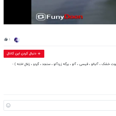
Volume
90%
۱
دنبال کردن این کانال
شک ، آلبالو ، قیسی ، آلو ، برگه زردآلو ، سنجد ، گردو ، زغال اخته ) -