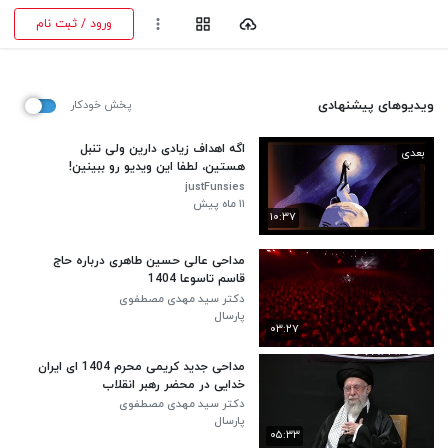
ورود / ثبت نام
ویدیوهای پیشنهادی
پخش خودکار
اگه اهداف زیادی دارین ولی تنبل
بعدی
هستین، لطفا این ویدیو رو ببینین!
(آخرین ویدیو 1403)
justFunsies
۱۱ ماه پیش
۱۰:۳۷
مداحی عالی حسین طاهری درباره حاج
قاسم تاسوعا 1404
دکتر سید مهدی مصطفوی
پارسال
۰۳:۲۷
مداحی جدید کریمی محرم 1404 ای ایران
خدایی در محضر رهبر انقلاب
دکتر سید مهدی مصطفوی
پارسال
۰۵:۳۳