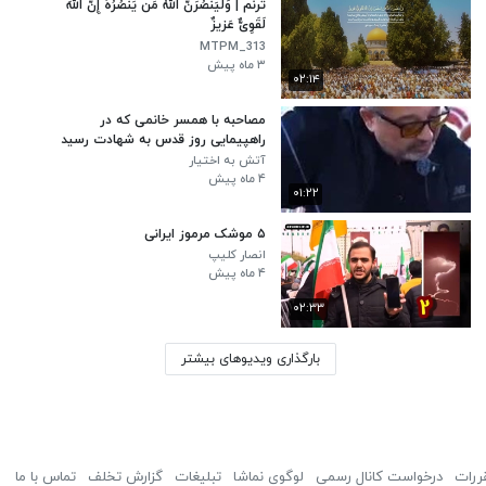
ترنم | وَلَیَنصُرَنَّ اللَّهُ مَن یَنصُرُهُ إِنَّ اللَّهَ
لَقَوِیٌّ عَزیزٌ
MTPM_313
۳ ماه پیش
۰۲:۱۴
مصاحبه با همسر خانمی که در
راهپیمایی روز قدس به شهادت رسید
آتش به اختیار
۴ ماه پیش
۰۱:۲۲
۵ موشک مرموز ایرانی
انصار کلیپ
۴ ماه پیش
۰۲:۳۳
بارگذاری ویدیوهای بیشتر
ررات
درخواست کانال رسمی
لوگوی نماشا
تبلیغات
گزارش تخلف
تماس با ما