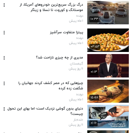
درگ بزرگ سریع‌ترین خودروهای آمریکا، از
موستانگ و کوروت تا تسلا و زینگر
دونده
۱۰:۳۳
۱ ماه پیش
پیتزا متفاوت سرآشپز
دونده
۱ ماه پیش
۰۳:۵۳
مدیری از چه چیزی ناراحت شد؟
گیمستان
۱۱ روز پیش
۰۱:۱۳
چیزهایی که در مصر کشف کردند جهانیان را
شگفت زده کرده
دونده
۱۵:۵۶
۱ ماه پیش
دنیای بدون گوشی نزدیک است؛ اما بهای این تحول
چیست؟
خنده‌بار
۰۱:۱۶
۱۱ روز پیش