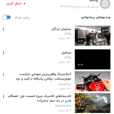
Jehtg
دنبال کردن
منتشر شده در تاریخ ۱۴۰۴/۰۲/۱۸
ویدیوهای پیشنهادی
پخش خودکار
رستوران لردگان
بعدی
Jehtg
۱ ماه پیش
۰۱:۲۱
جرثقیل
Jehtg
۱ ماه پیش
۰۱:۱۹
آنباکسینگ واقعی‌ترین نمونه‌ی دایکست
موتورسیکلت دوکاتی پانیگاله با کلید و دود
سرگرم‌خونه
۰۸:۱۲
۱ ماه پیش
«اندیشه‌های کلاسیک چین» قسمت اول: «همگام
شدن در یک سفر مشترک»
Gahanmedia
۱۷:۰۵
۷ روز پیش