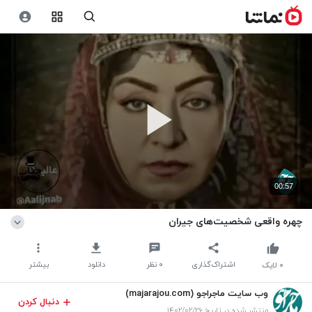
00:57
چهره واقعی شخصیت‌های جیران
اشتراک‌گذاری
۰
نظر
دانلود
بیشتر
۰
لایک
وب سایت ماجراجو (majarajou.com)
دنبال کردن
منتشر شده در تاریخ ۱۴۰۲/۰۲/۲۶