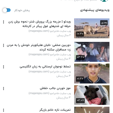
ویدیوهای پیشنهادی
پخش خودکار
ویدئو | مزرعه بزرگ پرورش شتر؛ نحوه برش زدن
بعدی
حرفه ای شترهای غول پیکر در کارخانه
وب سایت ماجراجو (majarajou.com)
۱۰:۳۰
۲ سال پیش
دوربین مخفی: خلبان هلیکوپتر خودش را به مردن
زد؛ مسافران سکته کردند
وب سایت ماجراجو (majarajou.com)
۰۳:۲۰
۳ سال پیش
تسلط نوجوان لرستانی به زبان انگلیسی
وب سایت ماجراجو (majarajou.com)
۳ سال پیش
۰۱:۲۷
موز خوردن جالب خفاش
وب سایت ماجراجو (majarajou.com)
۳ سال پیش
۰۲:۰۷
تمرینات تازه خانم بازیگر