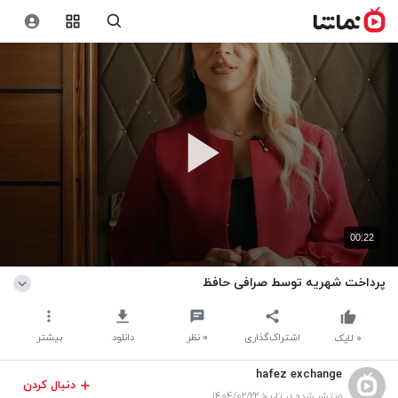
00:22
پرداخت شهریه توسط صرافی حافظ
اشتراک‌گذاری
۰
نظر
دانلود
بیشتر
۰
لایک
hafez exchange
دنبال کردن
منتشر شده در تاریخ ۱۴۰۴/۰۲/۲۲