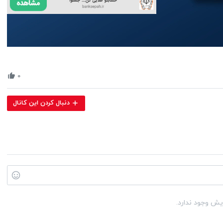
Volume
90%
۰
دنبال کردن این کانال
یش وجود ندارد.