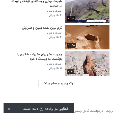
طبیعت بهاری روستاهای «زشک و ابرده»
در شاندیز
حیات وحش
۴ ماه پیش
۰۲:۱۰
گرم ترین نقطه زمین و اسرارش
حیات وحش
۴ ماه پیش
۰۹:۰۸
پایان خوش برای ۱۸ پرنده شکاری با
بازگشت به زیستگاه خود
حیات وحش
۵ ماه پیش
۰۱:۱۳
بارگذاری ویدیوهای بیشتر
خطایی در برنامه رخ داده است.
ررات
درخواست کانال رسمی
لوگوی نماشا
تبلیغات
گزارش تخلف
تماس با ما