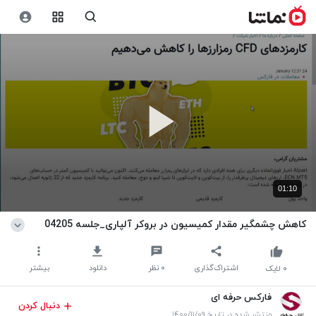
01:10
کاهش چشمگیر مقدار کمیسیون در بروکر آلپاری_جلسه 04205
اشتراک‌گذاری
۰
نظر
دانلود
بیشتر
۰
لایک
فارکس حرفه ای
دنبال کردن
منتشر شده در تاریخ ۱۴۰۰/۱۱/۰۹