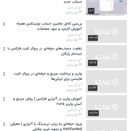
حساب جدید
آی ان سی
۱۱:۱۱
۲۳ روز پیش
بررسی کامل ماشین حساب نوبیتکس همراه
آموزش کارمزد و سود معاملات
آی ان سی
۰۴:۰۹
۲۳ روز پیش
تفاوت حساب‌های حرفه‌ای در بروکر لایت فارکس با
ثبت‌نام رایگان
آی ان سی
۰۴:۱۶
۲۳ روز پیش
واریز و برداشت سریع و حرفه‌ای در بروکر لایت
فایننس برای ایرانی‌ها
آی ان سی
۱۰:۳۲
۲۳ روز پیش
آموزش واریز در آلپاری فارکس | روش سریع و
آسان واریز ۲۰۲۵
آی ان سی
۰۸:۴۸
۲۳ روز پیش
ورود حرفه‌ای به پراپ تریدینگ با آلپاری | معرفی
VoltFunded و نحوه خرید چالش