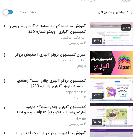
ویدیوهای پیشنهادی
پخش خودکار
آموزش محاسبه کارمزد معاملات آلپاری – بررسی
بعدی
کمیسیون آلپاری | ویدئو شماره 236
اف ایکس ماکسی
۱۳:۳۰
۲ سال پیش
میزان کمیسیون بروکر آلپاری | سنجش بروکر
sanjesh broker
پارسال
۰۶:۳۲
‫کمیسیون بروکر آلپاری چقدر است؟ راهنمای
محاسبه کارمزد آلپاری [شماره 283]
copytrade.biz
۰۵:۵۹
۲ سال پیش
کمیسیون آلپاری چقدر است؟ - کارمزد
[فارکس+فلزات +کریپتو] Alpari - ویدیو 124
Ifxhome
۱۵:۰۵
۲ سال پیش
آموزش حرفه‌ای سی تریدر در لایت فایننس با