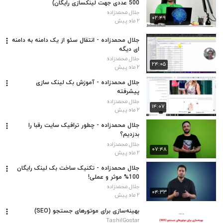
500 عددی جهت لینکسازی رایگان)
جلال محمدزاده
۰۲:۴۹
۲ ماه پیش
جلال محمدزاده - انتقال سئو از یک دامنه به دامنه
ای دیگه
جلال محمدزاده
۲۴:۰۵
۲ ماه پیش
جلال محمدزاده - آموزش بک لینک سازی
پیشرفته
جلال محمدزاده
۱۴:۰۷
۲ ماه پیش
جلال محمدزاده - چطور ترافیک سایت رقبا را
بدزدیم؟
جلال محمدزاده
۰۷:۴۸
۲ ماه پیش
جلال محمدزاده - تکنیک ساخت بک لینک رایگان
100% موثر و عملی!
جلال محمدزاده
۰۴:۳۳
۲ ماه پیش
بهینه‌سازی برای موتورهای جستجو (SEO)
TashilGostar