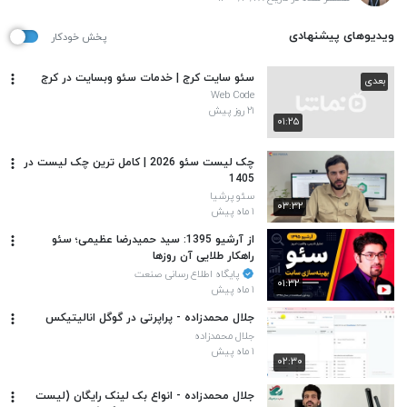
ویدیوهای پیشنهادی
پخش خودکار
سئو سایت کرج | خدمات سئو وبسایت در کرج
بعدی
Web Code
۲۱ روز پیش
۰۱:۲۵
چک لیست سئو 2026 | کامل ترین چک لیست در
1405
سئو پرشیا
۰۳:۳۲
۱ ماه پیش
از آرشیو 1395: سید حمیدرضا عظیمی؛ سئو
راهکار طلایی آن روزها
پایگاه اطلاع رسانی صنعت
۰۱:۳۲
۱ ماه پیش
جلال محمدزاده - پراپرتی در گوگل انالیتیکس
جلال محمدزاده
۱ ماه پیش
۰۲:۳۰
جلال محمدزاده - انواع بک لینک رایگان (لیست