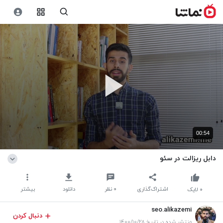
00:54
دابل ریزالت در سئو
اشتراک‌گذاری
۰
نظر
دانلود
بیشتر
۰
لایک
seo.alikazemi
دنبال کردن
منتشر شده در تاریخ ۱۴۰۰/۱۰/۲۸