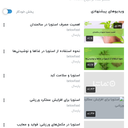
ویدیوهای پیشنهادی
پخش خودکار
اهمیت مصرف استویا در سالمندان
بعدی
belowfood
پارسال
۰۱:۱۱
نحوه استفاده از استویا در غذاها و نوشیدنی‌ها
belowfood
پارسال
۰۱:۱۷
استویا و سلامت کبد
belowfood
پارسال
۰۱:۴۳
استویا برای افزایش عملکرد ورزشی
belowfood
پارسال
۰۱:۳۴
استویا در مکمل‌های ورزشی: فواید و معایب