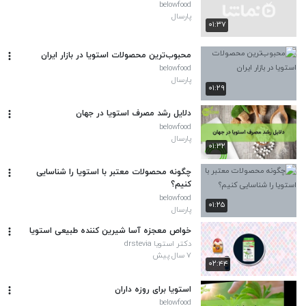
belowfood
پارسال
۰۱:۳۷
محبوب‌ترین محصولات استویا در بازار ایران
belowfood
پارسال
۰۱:۲۹
دلایل رشد مصرف استویا در جهان
belowfood
پارسال
۰۱:۳۲
چگونه محصولات معتبر با استویا را شناسایی
کنیم؟
belowfood
۰۱:۲۵
پارسال
خواص معجزه آسا شیرین کننده طبیعی استویا
دکتر استویا drstevia
۷ سال پیش
۰۲:۴۴
استویا برای روزه داران
belowfood