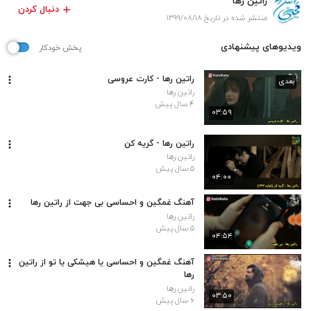
راتین رها
دنبال کردن
منتشر شده در تاریخ ۱۳۹۹/۰۸/۱۸
ویدیوهای پیشنهادی
پخش خودکار
راتین رها - کارت عروسی
بعدی
راتین رها
۴ سال پیش
۰۳:۵۹
راتین رها - گریه کن
راتین رها
۵ سال پیش
۰۴:۰۰
آهنگ غمگین و احساسی بی جهت از راتین رها
راتین رها
۵ سال پیش
۰۴:۵۴
آهنگ غمگین و احساسی یا هیشکی یا تو از راتین
رها
راتین رها
۰۳:۵۰
۶ سال پیش