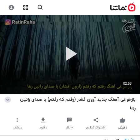
02:58
بازخوانی آهنگ جدید آرون فشار (رفتم که رفتم) با صدای راتین
رها
اشتراک‌گذاری
۰
نظر
دانلود
بیشتر
۱
لایک