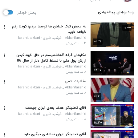
ویدیوهای پیشنهادی
پخش خودکار
به محض ترک خیابان ها توسط مردم؛ کودتا رقم
بعدی
خواهد خورد
Akbarifarshid _ فرشید اکبری - farshid akbari
۰۱:۳۶
۳ ساعت پیش
مکارهای فرقه #هاشمیسم در حال نابود کردن
ارزش پول ملی با تسلط کامل دلار از سال 86
هستند!؟ طشت #رسوائی یارانه #پنهان
Akbarifarshid _ فرشید اکبری - farshid akbari
۰۲:۱۷
۸ ساعت پیش
مذاکرات اتمی
Akbarifarshid _ فرشید اکبری - farshid akbari
۸ ساعت پیش
۰۱:۰۱
آقای تحلیلگر: هدف بعدی ایران چیست
Akbarifarshid _ فرشید اکبری - farshid akbari
۸ ساعت پیش
۱۸:۳۰
آقای تحلیلگر: ایران نقشه ی دیگری دارد