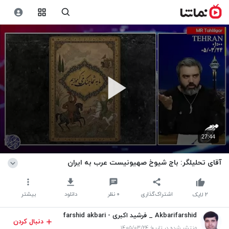
27:44
آقای تحلیلگر: باج شیوخ صهیونیست عرب به ایران
اشتراک‌گذاری
۰
نظر
دانلود
بیشتر
۲
لایک
Akbarifarshid _ فرشید اکبری - farshid akbari
دنبال کردن
منتشر شده در تاریخ ۱۴۰۵/۰۳/۲۴