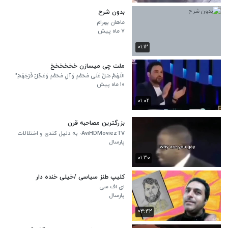
بدون شرح
ماهان بهرام
۷ ماه پیش
۰۱:۱۲
ملت چی میسازن خخخخخخ
الّلهُمَّ صَلِّ عَلَی مُحَمَّدٍ وَآلِ مُحَمَّدٍ وَعَجِّلْ فَرَجَهُمْ"
۱۰ ماه پیش
۰۱:۰۲
بزرگترین مصاحبه قرن
AviHDMoviezTV- به دلیل کندی و اختلالات
نت بارگذاری کامل نمیشه سایت های ما در
پارسال
حال بروزرسانی
۰۱:۳۰
کلیپ طنز سیاسی /خیلی خنده دار
ای اف سی
پارسال
۰۳:۴۲