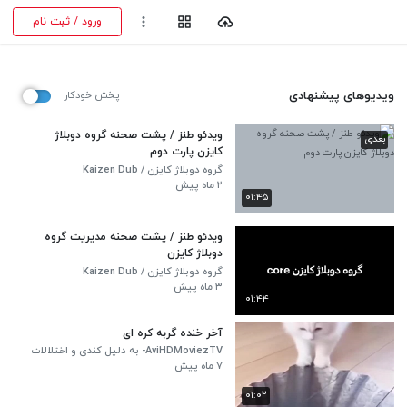
ورود / ثبت نام
ویدیوهای پیشنهادی
پخش خودکار
ویدئو طنز / پشت صحنه گروه دوبلاژ
بعدی
کایزن پارت دوم
گروه دوبلاژ کایزن / Kaizen Dub
۲ ماه پیش
۰۱:۴۵
ویدئو طنز / پشت صحنه مدیریت گروه
دوبلاژ کایزن
گروه دوبلاژ کایزن / Kaizen Dub
۳ ماه پیش
۰۱:۴۴
آخر خنده گربه کره ای
AviHDMoviezTV- به دلیل کندی و اختلالات
نت بارگذاری کامل نمیشه سایت های ما در
۷ ماه پیش
حال بروزرسانی
۰۱:۰۲