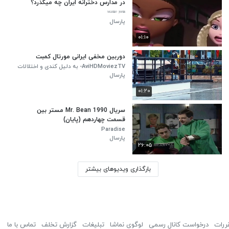
در مدارس دخترانه ایران چه میگذرد؟
ᴹᵃʳⁿⁱᵉ ʲᵒᵉⁿˢ
پارسال
۰۱:۱۰
دوربین مخفی ایرانی مورتال کمبت
AviHDMoviezTV- به دلیل کندی و اختلالات
نت بارگذاری کامل نمیشه سایت های ما در
پارسال
حال بروزرسانی
۰۱:۲۰
سریال Mr. Bean 1990 مستر بین
قسمت چهاردهم (پایان)
Paradise
پارسال
۲۶:۰۵
بارگذاری ویدیوهای بیشتر
ررات
درخواست کانال رسمی
لوگوی نماشا
تبلیغات
گزارش تخلف
تماس با ما