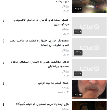
دور درخت
روزیاتو
۰۴:۱۶
دیروز
حضور ستاره‌های فوتبال در مراسم خاکسپاری
فرانکو بارزی
روزیاتو
۰۱:۵۹
دیروز
محمدباقر خرازی: «تنها راه نجات ما ساخت بمب
اتم و شلیک آن است»
روزیاتو
۰۲:۲۸
دیروز
ادعای موافقت رهبری با احتمال استعفای مجدد
مسعود پزشکیان
روزیاتو
۰۱:۳۰
دیروز
حمله قیصر به نیلا فرخی
روزیاتو
۳ روز پیش
۰۲:۰۳
بازی زنده‌یاد مریم همتیان در فیلم گیج‌گاه
روزیاتو