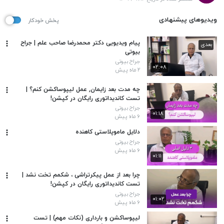
ویدیوهای پیشنهادی
پخش خودکار
پیام ویدیویی دکتر محمدرضا صاحب علم | جراح
بعدی
بیوتی
جراح بیوتی
۰۲:۰۸
۲ ماه پیش
چه مدت بعد زایمان, عمل لیپوساکشن کنم؟ |
تست کاندیداتوری رایگان در کپشن!
جراح بیوتی
۰۱:۱۸
۶ ماه پیش
دلایل ماموپلاستی کاهنده
جراح بیوتی
۶ ماه پیش
۰۱:۱۱
چرا بعد از عمل پیکرتراشی ، شکمم تخت نشد |
تست کاندیداتوری رایگان در کپشن!
جراح بیوتی
۰۱:۰۲
۶ ماه پیش
لیپوساکشن و بارداری (نکات مهم) | تست