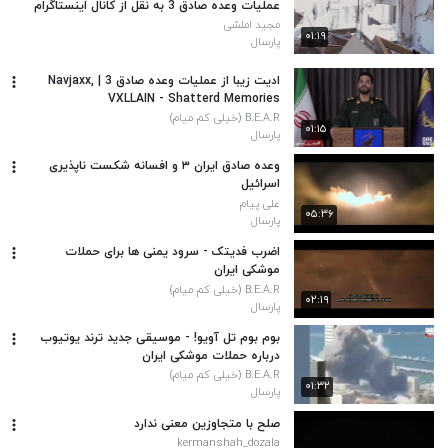
عملیات وعده صادق 3 به نقل از کانال اینستاگرام
رسمی خبرگزاری تایمز اسرائیل
مجید املشی
۰۱:۱۹
پارسال
ادیت زیبا از عملیات وعده صادق 3 | Navjaxx,
VXLLAIN - Shatterd Memories
B.E.A.R (خیلی کم میام)
۰۱:۱۵
پارسال
وعده صادق ایران ۳ و افسانه شکست‌ ناپذیری
اسرائیل
علی پیام
۰۵:۳۶
پارسال
اضرب فدیتک - سرود یمنی ها برای حملات
موشکی ایران
B.E.A.R (خیلی کم میام)
۰۲:۱۹
پارسال
بوم بوم تل آویو! - موسیقی جدید ترند یوتیوب
درباره حملات موشکی ایران
B.E.A.R (خیلی کم میام)
۰۱:۳۲
پارسال
صلح با متجاوزین معنی ندارد
kermanshah_dozala