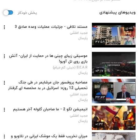
ویدیوهای پیشنهادی
پخش خودکار
مستند تلافی - جزئیات عملیات وعده صادق 3
بعدی
مجید املشی
پارسال
۴۷:۵۹
موسیقی زیبای چینی ها در حمایت از ایران- آتش
بازی روی تل آویو!
B.E.A.R (خیلی کم میام)
۰۳:۱۷
پارسال
مصاحبه پروفسور جان مرشایمر در طی جنگ
تحمیلی 12 روزه: اسرائیل در بد مخمصه ای گرفتار
شده است (با زیرنویس فارسی)
مجید املشی
۳۳:۴۳
پارسال
انیمیشن لگو 2 - ما صاحبان گلوله آخر هستیم
مجید املشی
پارسال
۰۱:۳۲
میزان تخریب فقط یک موشک ایرانی در تلاویو و