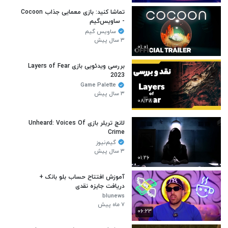
تماشا کنید: بازی معمایی جذاب Cocoon
- ساویس‌گیم
ساویس گیم
۳ سال پیش
۰۱:۰۱
بررسی ویدئویی بازی Layers of Fear
2023
Game Palette
۳ سال پیش
۰۸:۲۸
لانچ تریلر بازی Unheard: Voices Of
Crime
گیم‌نیوز
۳ سال پیش
۰۱:۲۶
آموزش افتتاح حساب بلو بانک +
دریافت جایزه نقدی
blunews
۷ ماه پیش
۰۶:۲۳