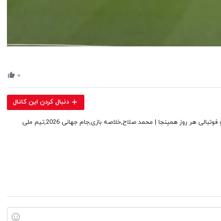
Volume
90%
۰
دنبال کردن این کانال
خلاصه بازی نیوزیلند 1-3 مصر (گل و پاس گل صلاح) | ویدئوهای جذاب ورزشی و فوتبالی هر روز همینجا | محمد صلاح,خلاصه بازی,جام جهانی 2026,تیم ملی