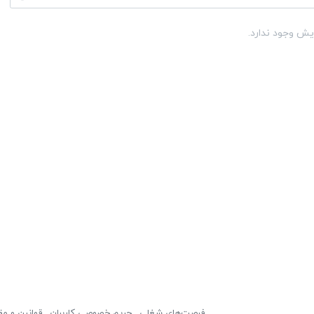
یش وجود ندارد.
فرصت‌های شغلی
حریم خصوصی کاربران
قوانین و مق