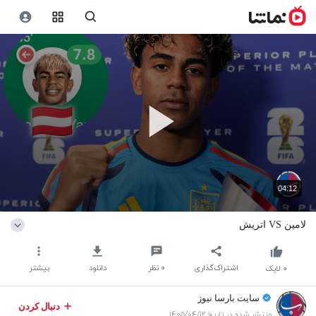
04:12
لامین VS اتریش
اشتراک‌گذاری
۰
نظر
دانلود
بیشتر
۰
لایک
سایت بارسا نیوز
دنبال کردن
منتشر شده در تاریخ ۱۴۰۵/۰۴/۱۲