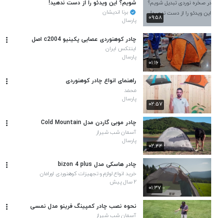
شویم؟ این ویدئو را از دست ندهید!
برنا اندیشان
۰۹:۵۸
پارسال
چادر کوهنوردی عصایی پکینیو c2004 اصل
اینتکس ایران
پارسال
۰۱:۱۶
راهنمای انواع چادر کوهنوردی
محمد
پارسال
۰۲:۵۷
چادر موبی گاردن مدل Cold Mountain
آسمان شب شیراز
پارسال
۰۲:۴۴
چادر هاسکی مدل bizon 4 plus
خرید انواع لوازم و تجهیزات کوهنوردی اورامان
۲ سال پیش
۰۱:۳۷
نحوه نصب چادر کمپینگ فرینو مدل نمسی
آسمان شب شیراز