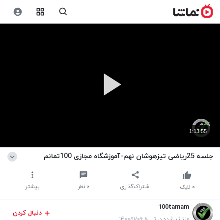
1:13:55
جلسه 25ریاضی تیزهوشان نهم-آموزشگاه مجازی 100تمانم
اشتراک‌گذاری
۰
نظر
بیشتر
۰
لایک
100tamam
دنبال کردن
منتشر شده در تاریخ ۱۴۰۰/۱۱/۰۶