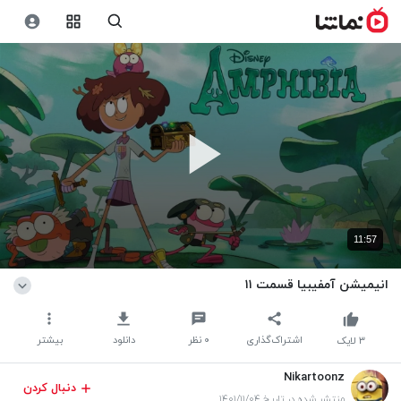
11:57
انیمیشن آمفیبیا قسمت ۱۱
اشتراک‌گذاری
۰
نظر
دانلود
بیشتر
۳
لایک
Nikartoonz
دنبال کردن
منتشر شده در تاریخ ۱۴۰۱/۱۱/۰۴