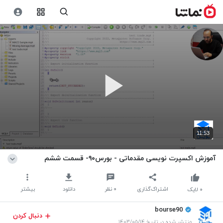
11:53
آموزش اکسپرت نویسی مقدماتی - بورس۹۰- قسمت ششم
اشتراک‌گذاری
۰
نظر
دانلود
بیشتر
۰
لایک
bourse90
دنبال کردن
منتشر شده در تاریخ ۱۴۰۳/۰۵/۱۴