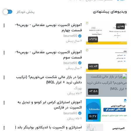
ویدیوهای پیشنهادی
پخش خودکار
آموزش اکسپرت نویسی مقدماتی - بورس۹۰-
بعدی
قسمت چهارم
bourse90
۰۹:۲۵
۲ سال پیش
آموزش اکسپرت نویسی مقدماتی - بورس۹۰-
قسمت سوم
bourse90
۰۸:۰۴
۲ سال پیش
چرا در بازار مالی شکست می‌خوریم؟ (ترکیب
دانش ترید + ابزار MQL)
بهرنگ
۰۲:۵۸
۲ ماه پیش
آموزش استراتژی کراس ابر کومو و تبدیل به
اکسپرت در فارکس
bourse90
۱۶:۲۷
۱۱ ماه پیش
استراتژی و اکسپرت با اندیکاتور بولینگر باند |