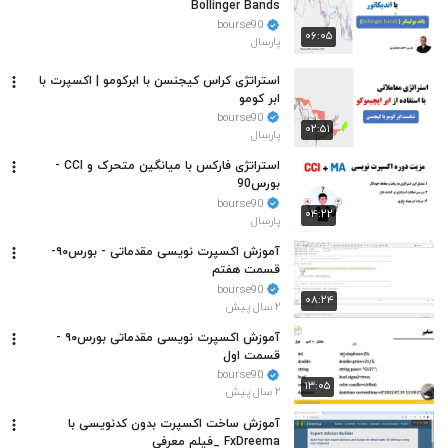
Bollinger Bands
bourse90
۰۶:۰۵
پارسال
استراتژی کراس کیجنسن با ابرکومو | اکسپرت با
ابر کومو
bourse90
۰۲:۵۱
پارسال
استراتژی فارکس با میانگین متحرک و CCI -
بورس90
bourse90
۰۴:۲۲
پارسال
آموزش اکسپرت نویسی مقدماتی - بورس۹۰-
قسمت هفتم
bourse90
۰۸:۲۴
۲ سال پیش
آموزش اکسپرت نویسی مقدماتی بورس۹۰ -
قسمت اول
bourse90
۱۳:۰۵
۲ سال پیش
آموزش ساخت اکسپرت بدون کدنویسی با
FxDreema _فیلم معرفی