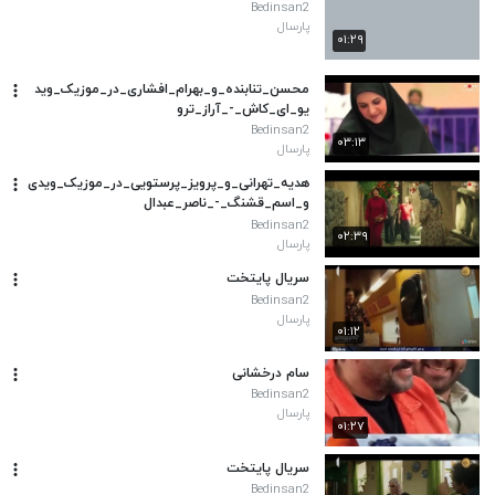
Bedinsan2
پارسال
۰۱:۲۹
محسن_تنابنده_و_بهرام_افشاری_در_موزیک_وید
یو_ای_کاش_-_آراز_ترو
Bedinsan2
۰۳:۱۳
پارسال
هدیه_تهرانی_و_پرویز_پرستویی_در_موزیک_ویدی
و_اسم_قشنگ_-_ناصر_عبدال
Bedinsan2
۰۲:۳۹
پارسال
سریال پایتخت
Bedinsan2
پارسال
۰۱:۱۲
سام درخشانی
Bedinsan2
پارسال
۰۱:۲۷
سریال پایتخت
Bedinsan2